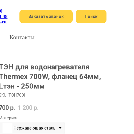
60
0-48
Заказать звонок
Поиск
8.ru
Контакты
ТЭН для водонагревателя
Thermex 700W, фланец 64мм,
Lтэн - 250мм
SKU:
ТЭН700Н
700
р.
1 200
р.
Материал
Нержавеющая сталь