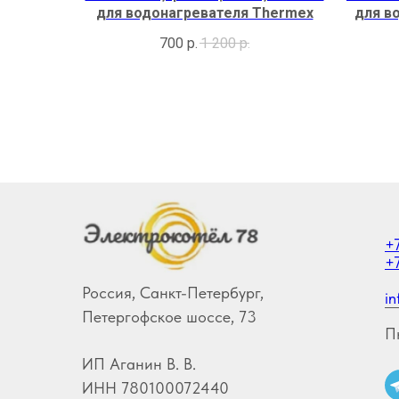
для водонагревателя Thermex
для в
700
р.
1 200
р.
+
+
Россия, Санкт-Петербург,
in
Петергофское шоссе, 73
П
ИП Аганин В. В.
ИНН 780100072440