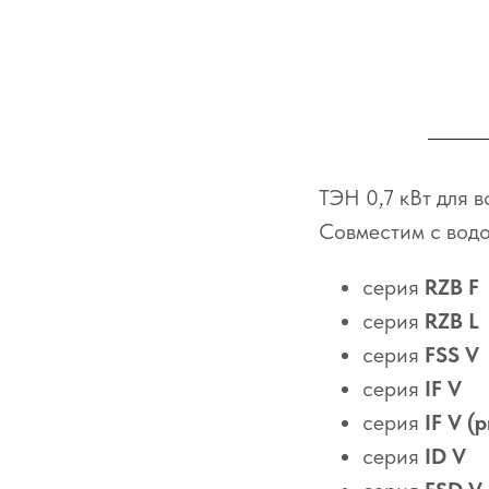
ТЭН 0,7 кВт для 
Совместим с водо
серия
RZB F
серия
RZB L
серия
FSS V
серия
IF V
серия
IF V (p
серия
ID V