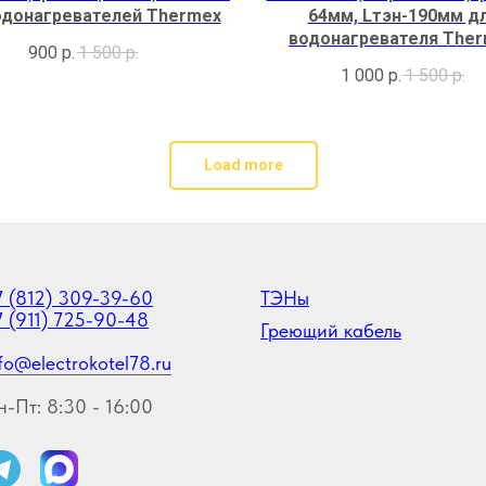
одонагревателей Thermex
64мм, Lтэн-190мм д
водонагревателя The
900
р.
1 500
р.
1 000
р.
1 500
р.
Load more
7 (812) 309-39-60
ТЭНы
7 (911) 725-90-48
Греющий кабель
fo@electrokotel78.ru
н-Пт: 8:30 - 16:00