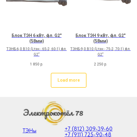
Блок ТЭН 6 кВт, фл. G2"
Блок ТЭН 9 кВт, фл. G2"
(58мм)
(58мм)
ТЭНБ-6,0 В10 (Lтэн - 65-2, 60-1) фл.
ТЭНБ-9,0 В10 (Lтэн - 75-2, 70-1) фл.
G2”
G2”
1 850
р.
2 250
р.
Load more
+7 (812) 309-39-60
ТЭНы
+7 (911) 725-90-48