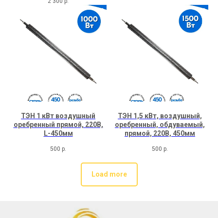
2 300
р.
ТЭН 1 кВт воздушный
ТЭН 1,5 кВт, воздушный,
оребренный прямой, 220В,
оребренный, обдуваемый,
L-450мм
прямой, 220В, 450мм
500
р.
500
р.
Load more