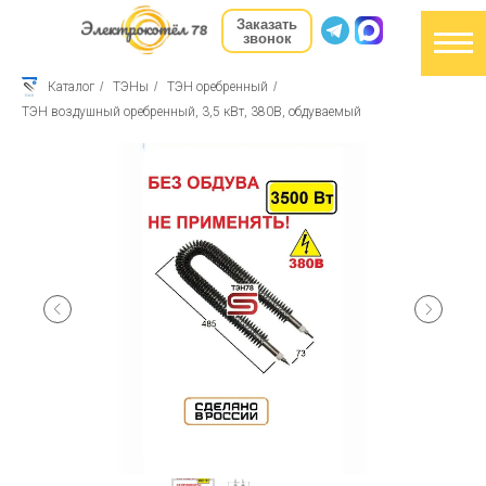
Заказать
звонок
Каталог
/
ТЭНы
/
ТЭН оребренный
/
ТЭН воздушный оребренный, 3,5 кВт, 380В, обдуваемый