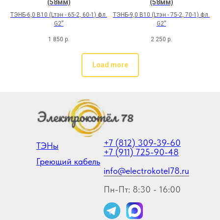
(58мм)
(58мм)
ТЭНБ-6,0 В10 (Lтэн - 65-2, 60-1) фл.
ТЭНБ-9,0 В10 (Lтэн - 75-2, 70-1) фл.
G2”
G2”
1 850
р.
2 250
р.
Load more
+7 (812) 309-39-60
ТЭНы
+7 (911) 725-90-48
Греющий кабель
info@electrokotel78.ru
Пн-Пт: 8:30 - 16:00